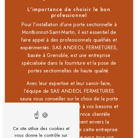
L'importance de choisir le bon
professionnel
Pour l'installation d'une porte sectionnelle à
Montbonnot-Saint-Martin, il est essentiel de
faire appel à des professionnels qualifiés et
expérimentés. SAS ANDEOL FERMETURES,
basée à Grenoble, est une entreprise
spécialisée dans la fourniture et la pose de
portes sectionnelles de haute qualité.
Avec leur expertise et leur savoir-faire,
l'équipe de SAS ANDEOL FERMETURES
saura vous conseiller sur le choix de la porte
sectionnelle la plus adaptée à vos besoins et
à votre espace. Leur service clientèle
attentif et leur engagement envers la
Ce site utilise des cookies et
satisfaction du client font de cette entreprise
vous donne le contrôle sur
un partenaire de confiance pour tous vos