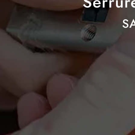
Serrur
S