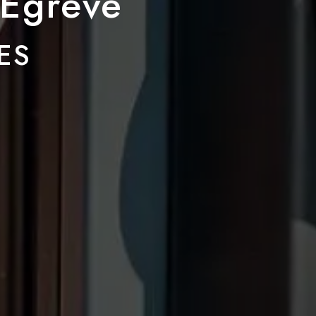
-Égrève
ES