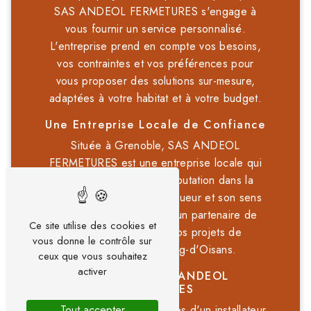
SAS ANDEOL FERMETURES s'engage à
vous fournir un service personnalisé.
L'entreprise prend en compte vos besoins,
vos contraintes et vos préférences pour
vous proposer des solutions sur-mesure,
adaptées à votre habitat et à votre budget.
Une Entreprise Locale de Confiance
Située à Grenoble, SAS ANDEOL
FERMETURES est une entreprise locale qui
jouit d'une excellente réputation dans la
région. Son sérieux, sa rigueur et son sens
du service client en font un partenaire de
Ce site utilise des cookies et
confiance pour tous vos projets de
vous donne le contrôle sur
menuiserie à Le Bourg-d'Oisans.
ceux que vous souhaitez
activer
Contactez SAS ANDEOL
FERMETURES
Pour bénéficier des services d'un installateur
Tout accepter