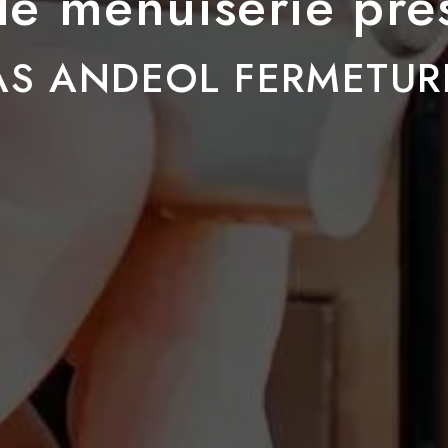
 de menuiserie prè
AS ANDEOL FERMETUR