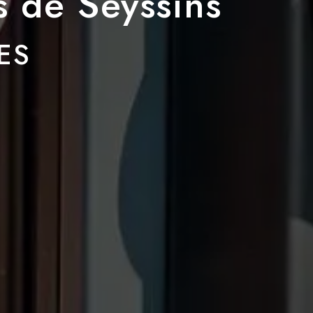
s de Seyssins
ES